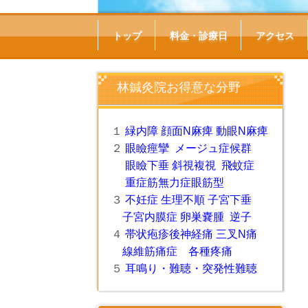
トップ
料金・診療日
アクセス
林鍼灸院お得意な分野
１
緑内障
顔面N麻痺
動眼N麻痺
２
眼瞼
痙攣
メージュ症候群
眼瞼下垂
斜視
複視
飛蚊症
重症筋無力症眼筋型
３
不妊症
生理不順
子宮下垂
子宮内膜症
卵巣嚢腫
逆子
４
帯状疱疹後神経痛
三叉N痛
線維筋痛症
各種疼痛
５
耳鳴り
・
難聴
・
突発性難聴