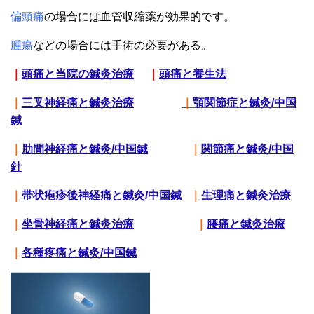
偏頭痛
の場合には血管収縮薬が効果的です。
腫瘍
などの場合には手術の必要がある。
｜
頭痛と当院の鍼灸治療
｜
頭痛と養生法
｜
三叉神経痛と鍼灸治療
｜
顎関節症と鍼灸/中国
鍼
｜
肋間神経痛と鍼灸/中国鍼
｜
関節痛と鍼灸/中国
針
｜
帯状疱疹後神経痛と鍼灸/中国鍼
｜
生理痛と鍼灸治療
｜
坐骨神経痛と鍼灸治療
｜
腰痛と鍼灸治療
｜
各種疼痛と鍼灸/中国鍼