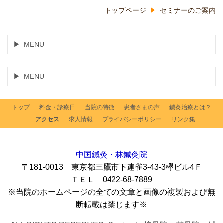
トップページ
セミナーのご案内
MENU
MENU
トップ
料金・診療日
当院の特徴
患者さまの声
鍼灸治療とは？
アクセス
求人情報
プライバシーポリシー
リンク集
中国鍼灸・林鍼灸院
〒181-0013 東京都三鷹市下連雀3-43-3欅ビル4Ｆ
ＴＥＬ 0422-68-7889
※当院のホームページの全ての文章と画像の複製および無
断転載は禁じます※