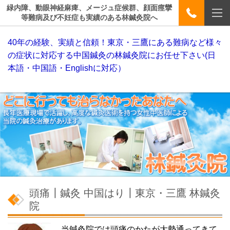
緑内障、動眼神経麻痺、メージュ症候群、顔面痙攣
等難病及び不妊症も実績のある林鍼灸院へ
40年の経験、実績と信頼！東京・三鷹にある難病など様々
の症状に対応する中国鍼灸の林鍼灸院にお任せ下さい(日
本語・中国語・Englishに対応）
頭痛┃鍼灸 中国はり┃東京・三鷹 林鍼灸
院
当鍼灸院では頭痛のかたが大勢通ってきて