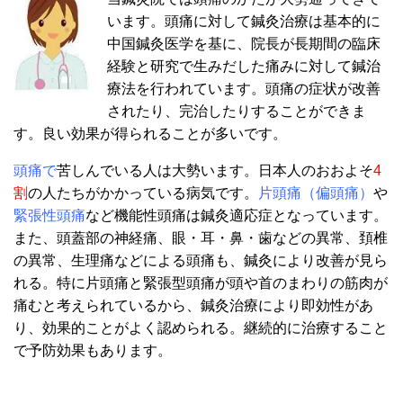
います。頭痛に対して鍼灸治療は基本的に
中国鍼灸医学を基に、院長が長期間の臨床
経験と研究で生みだした痛みに対して鍼治
療法を行われています。頭痛の症状が改善
されたり、完治したりすることができま
す。良い効果が得られることが多いです。
頭痛で
苦しんでいる人は大勢います。日本人のおおよそ
4
割
の人たちがかかっている病気です。
片頭痛（偏頭痛）
や
緊張性頭痛
など機能性頭痛は
鍼灸適応症となっています。
また、頭蓋部の神経痛、眼・耳・鼻・歯などの異常、頚椎
の異常、生理痛などによる頭痛も、鍼灸により改善が見ら
れる。特に片頭痛と緊張型頭痛が頭や首のまわりの筋肉が
痛むと考えられているから、鍼灸治療により即効性があ
り、効果的ことがよく認められる。継続的に治療すること
で予防効果もあります。