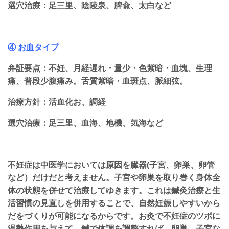
選穴治療：足三里、陰陵泉、脾兪、太白など
④ お血タイプ
弁証要点：不妊、月経遅れ・量少・色紫暗・血塊、生理
痛、普段少腹痛み。舌質紫暗・血斑点、脈細弦。
治療方針：活血化お、調経
選穴治療：足三里、血海、地機、気海など
不妊症は中医学においては原因を臓器(子宮、卵巣、卵管
など）だけだと考えません。子宮や卵巣を取り巻く身体全
体の状態を併せて治療してゆきます。これは鍼灸治療と生
活習慣の見直しを併用することで、自然妊娠しやすいから
だをづくりが可能になるからです。お灸で不妊症のツボに
温熱作用を与えて、鍼で体調を調整すれば、卵巣、子宮な