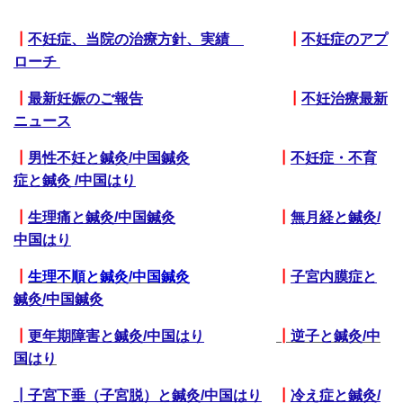
┃
不妊症、当院の治療方針
、
実績
┃
不妊症のアプ
ローチ
┃
最新妊娠のご報告
┃
不妊治療最新
ニュース
┃
男性不妊と鍼灸/中国鍼灸
┃
不妊症・不育
症と鍼灸
/
中国はり
┃
生理痛と鍼灸/
中国鍼灸
┃
無月経と鍼灸/
中国はり
┃
生理不順と鍼灸/中国鍼灸
┃
子宮内膜症と
鍼灸/中国鍼灸
┃
更年期障害と鍼灸/中国はり
┃
逆子と鍼灸/中
国はり
┃
子宮下垂
（子宮脱）と鍼灸/中国はり
┃
冷え症と鍼灸/