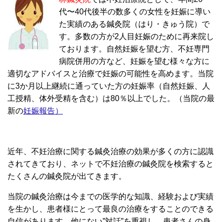
代〜40代後半の数多くの女性を妊娠に導い
た実績のある鍼灸院（はり・きゅう院）で
す。多数の方が2人目妊娠のために再来院し
ております。自然妊娠を望む方、不妊専門
病院併用の方など、妊娠を望む様々な方に
適切なアドバイスと治療で妊娠の可能性を高めます。当院
に3か月以上継続に通っていた方の妊娠率（自然妊娠、人
工授精、体外受精を含む）は80％以上でした。（当院の最
新の
妊娠報告
）
近年、不妊治療に関する鍼灸治療の効果が多くの方に認識
されてきており、ネットで不妊治療の鍼灸院を検索すると
たくさんの鍼灸院が出てきます。
当院の鍼灸治療は今までの医学的な知識、経験および実績
を生かし、患者様にとって最良の治療をすることのできる
自信があります。他にない”対話”を重視し、患者さんの身