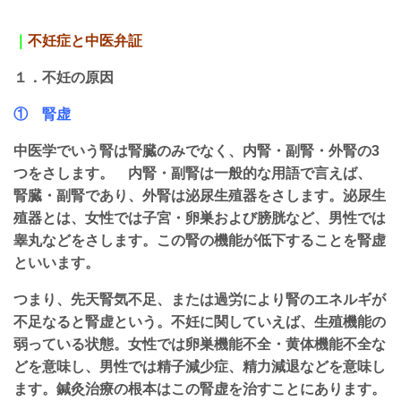
｜
不妊症と中
医弁証
１．不妊の原因
① 腎虚
中医学でいう腎は腎臓のみでなく、内腎・副腎・外腎の3
つをさします。 内腎・副腎は一般的な用語で言えば、
腎臓・副腎であり、外腎は泌尿生殖器をさします。泌尿生
殖器とは、女性では子宮・卵巣および膀胱など、男性では
睾丸などをさします。この腎の機能が低下することを腎虚
といいます。
つまり、先天腎気不足、または過労により腎のエネルギが
不足なると腎虚という。不妊に関していえば、生殖機能の
弱っている状態。女性では卵巣機能不全・黄体機能不全な
どを意味し、男性では精子減少症、精力減退などを意味し
ます。鍼灸治療の根本はこの腎虚を治すことにあります。