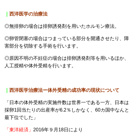
｜
西洋医学の治療法
◎無排卵の場合は排卵誘発剤を用いたホルモン療法。
◎卵管閉塞の場合はつまっている部分を開通させたり、障
害部分を切除する手術を行います。
◎原因不明の不妊症の場合は排卵誘発剤等を用いるほか、
人工授精や体外受精を行います。
｜
西洋医学治療法ー
体外受精の成功率の現状について
「日本の体外受精の実施件数は世界一である一方、日本は
採卵1回当たりの出産率が6.2％しかなく、60カ国中なんと
最下位でした」
「東洋経済」
2016年９月18日により