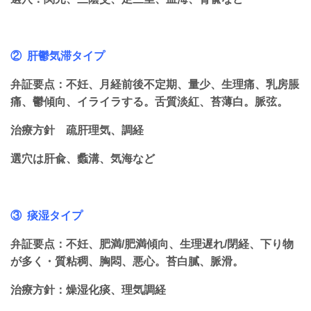
② 肝鬱気滞タイプ
弁証要点：不妊、月経前後不定期、量少、生理痛、乳房脹
痛、鬱傾向、イライラする。舌質淡紅、苔薄白。脈弦。
治療方針 疏肝理気、調経
選穴は肝兪、蠡溝、気海など
③ 痰湿タイプ
弁証要点：不妊、肥満/肥満傾向、生理遅れ/閉経、下り物
が多く・質粘稠、胸悶、悪心。苔白膩、脈滑。
治療方針：燥湿化痰、理気調経