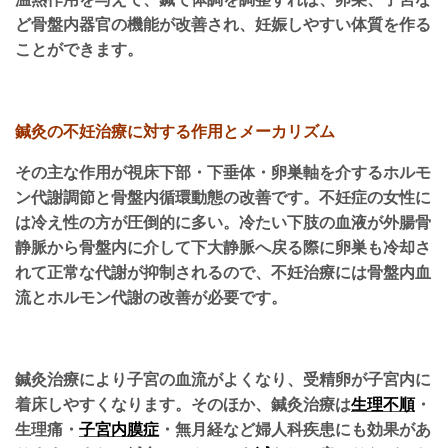
ど骨盤内器官の機能が改善され、妊娠しやすい体質を作る
ことができます。
鍼灸の不妊治療に対する作用とメーカリズム
その主な作用が視床下部・下垂体・卵巣軸を介するホルモ
ン代謝調節と骨盤内循環動態の改善です。不妊症の女性に
は冷え性の方が圧倒的に多い。冷たい下肢の血液が外腸骨
静脈から骨盤内に介して下大静脈へ戻る際に卵巣も冷却さ
れて正常な代謝が抑制されるので、不妊治療には骨盤内血
流とホルモン代謝の改善が必要です。
鍼灸治療により子宮の血流がよくなり、受精卵が子宮内に
着床しやすくなります。そのほか、鍼灸治療は
生理不順
・
生理痛・
子宮内膜症
・無月経など婦人科疾患にも効果があ