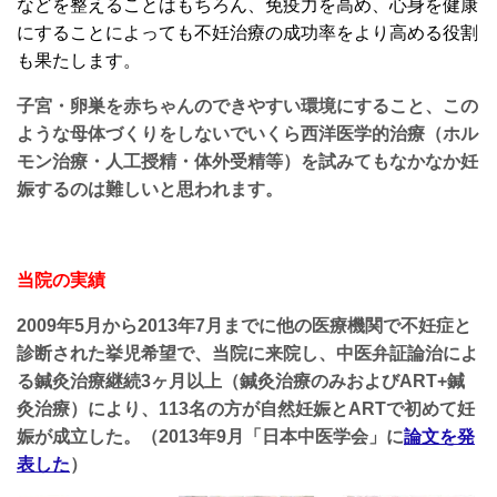
などを整えることはもちろん、免疫力を高め、心身を健康
にすることによっても不妊治療の成功率をより高める役割
も果たします。
子宮・卵巣を赤ちゃんのできやすい環境にすること、この
ような母体づくりをしないでいくら西洋医学的治療（ホル
モン治療・人工授精・体外受精等）を試みてもなかなか妊
娠するのは難しいと思われます。
当院の実績
2009年5月から2013年7月までに他の医療機関で不妊症と
診断された挙児希望で、当院に来院し、中医弁証論治によ
る鍼灸治療継続3ヶ月以上（鍼灸治療のみおよびART+鍼
灸治療）により、113名の方が自然妊娠とARTで初めて妊
娠が成立した。（2013年9月「日本中医学会」に
論文を発
表した
）