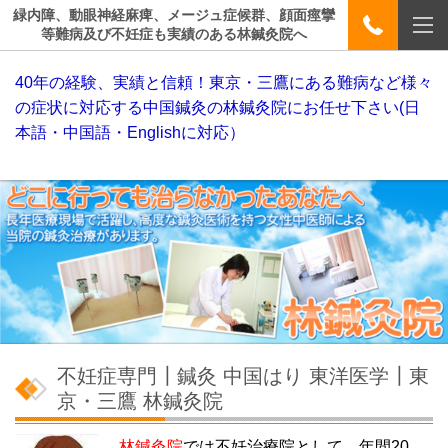
緑内障、動眼神経麻痺、メージュ症候群、顔面痙攣
等難病及び不妊症も実績のある林鍼灸院へ
40年の経験、実績と信頼！東京・三鷹にある難病など様々
の症状に対応する中国鍼灸の林鍼灸院にお任せ下さい(日
本語・中国語・Englishに対応）
不妊症専門┃鍼灸 中国はり 東洋医学┃東
京・三鷹 林鍼灸院
林鍼灸院
では不妊治療院として、年間20