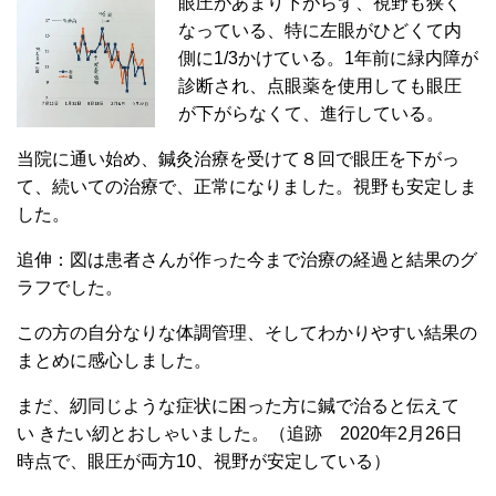
眼圧があまり下がらず、視野も狭く
なっている、特に左眼がひどくて内
側に1/3かけている。1年前に緑内障が
診断され、点眼薬を使用しても眼圧
が下がらなくて、進行している。
当院に通い始め、鍼灸治療を受けて８回で眼圧を下がっ
て、続いての治療で、正常になりました。視野も安定しま
した。
追伸：図は患者さんが作った今まで治療の経過と結果のグ
ラフでした。
この方の自分なりな体調管理、そしてわかりやすい結果の
まとめに感心しました。
まだ、紉同じような症状に困った方に鍼で治ると伝えて
い きたい紉とおしゃいました。（追跡 2020年2月26日
時点で、眼圧が両方10、視野が安定している）