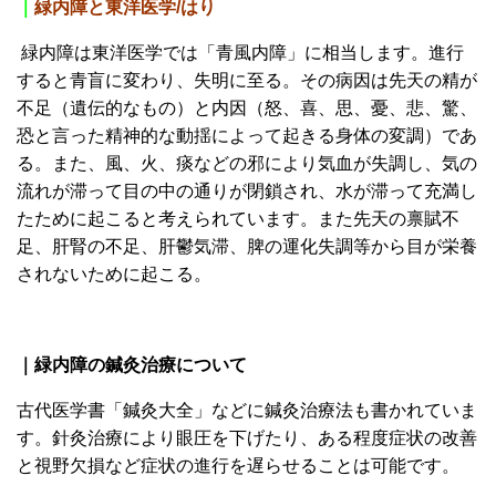
｜
緑内障と東洋医学/はり
緑内障は東洋医学では「青風内障」に相当します。進行
すると青盲に変わり、失明に至る。その病因は先天の精が
不足（遺伝的なもの）と内因（怒、喜、思、憂、悲、驚、
恐と言った精神的な動揺によって起きる身体の変調）であ
る。また、風、火、痰などの邪により気血が失調し、気の
流れが滞って目の中の通りが閉鎖され、水が滞って充満し
たために起こると考えられています。また先天の禀賦不
足、肝腎の不足、肝鬱気滞、脾の運化失調等から目が栄養
されないために起こる。
｜緑内障の鍼灸治療について
古代医学書「鍼灸大全」などに鍼灸治療法も書かれていま
す。針灸治療により眼圧を下げたり、ある程度症状の改善
と視野欠損など症状の進行を遅らせることは可能です。