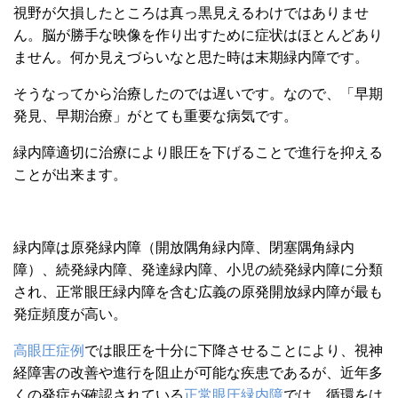
視野が欠損したところは真っ黒見えるわけではありませ
ん。脳が勝手な映像を作り出すために症状はほとんどあり
ません。何か見えづらいなと思た時は末期緑内障です。
そうなってから治療したのでは遅いです。なので、「早期
発見、早期治療」がとても重要な病気です。
緑内障適切に治療により
眼圧を下げることで進行を抑える
ことが出来ます。
緑内障は原発緑内障（開放隅角緑内障、閉塞隅角緑内
障）、続発緑内障、発達緑内障、小児の続発緑内障に分類
され、正常眼圧緑内障を含む広義の原発開放緑内障が最も
発症頻度が高い。
高眼圧症例
では眼圧を十分に下降させることにより、視神
経障害の改善や進行を阻止が可能な疾患であるが、近年多
くの発症が確認されている
正常眼圧緑内障
では、循環をは