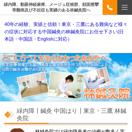
緑内障、動眼神経麻痺、メージュ症候群、顔面痙攣
等難病及び不妊症も実績のある林鍼灸院へ
40年の経験、実績と信頼！東京・三鷹にある難病など様々
の症状に対応する中国鍼灸の林鍼灸院にお任せ下さい(日
本語・中国語・Englishに対応）
緑内障┃鍼灸 中国はり┃東京・三鷹 林鍼
灸院
林鍼灸院では緑内障患者の治療が数多く実