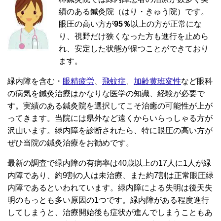
績のある鍼灸院（はり・きゅう院）です。
眼圧の高い方が
95％
以上の方が正常にな
り、視野だけ狭くなった方も進行を止めら
れ、安定した状態が保つことができており
ます。
緑内障を含む・
眼精疲労
、
飛蚊症
、
加齢黄班変性
など眼科
の病気を鍼灸治療はかなりな医学の知識、経験が必要で
す。実績のある鍼灸院を選択してこそ治癒の可能性が上が
ってきます。当院には県外など遠くからいらっしゃる方が
沢山います。緑内障を診断されたら、特に眼圧の高い方が
ぜひ当院の鍼灸治療をお勧めです。
最新の調査で緑内障の有病率は40歳以上の17人に1人が緑
内障であり、約9割の人は未治療、また約7割は正常眼圧緑
内障であるといわれています。緑内障による失明は後天失
明のもっとも多い原因の1つです。緑内障がある程度進行
してしまうと、治療開始後も症状が進んでしまうこともあ