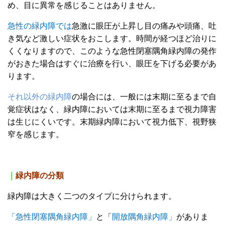
め、目に異常を感じることはありません。
急性の緑内障では
急激に眼圧が上昇し目の痛みや頭痛、吐
き気など激しい症状をおこします。時間が経つほど治りに
くくなりますので、このような急性閉塞隅角緑内障の発作
がおきた場合はすぐに治療を行い、眼圧を下げる必要があ
ります。
それ以外の緑内障
の場合には、一般には末期に至るまで自
覚症状はなく、緑内障においては末期に至るまで視力障害
は生じにくいです。末期緑内障において視力低下、視野狭
窄を感じます。
｜
緑内障の分類
緑内障は大きく二つのタイプに分けられます。
「急性閉塞隅角緑内障」
と「
開放隅角緑内障」
がありま