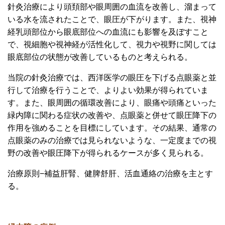
針灸治療により頭頚部や眼周囲の血流を改善し、溜まって
いる水を流されたことで、
眼圧が下がります。また、
視神
経乳頭部位から眼底部位への血流にも影響を及ぼすこと
で、視細胞や視神経が活性化して、視力や視野に関しては
眼底部位の状態が改善しているものと考えられる。
当院の針灸治療では、西洋医学の眼圧を下げる点眼薬と並
行して治療を行うことで、よりよい効果が得られていま
す。また、眼周囲の循環改善により、眼痛や頭痛といった
緑内障に関わる症状の改善や、点眼薬と併せて眼圧降下の
作用を強めることを目標にしています。その結果、通常の
点眼薬のみの治療では見られないような、一定度までの視
野の改善や眼圧降下が得られるケースが多く見られる。
治療原則−補益肝腎、健脾舒肝、活血通絡の治療を主とす
る。