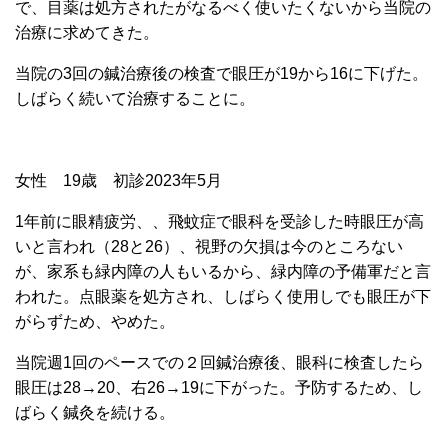
で、目薬は処方されたがなるべく使いたくないから当院の
治療に求めてきた。
当院の3回の鍼治療後の検査で眼圧が19から16に下げた。
しばらく続いて治療することに。
女性 19歳 初診2023年5月
1年前に眼精疲労、、飛蚊症で眼科を受診した時眼圧が高
いと言われ（28と26）、視野の欠損は今のところない
が、家系も緑内障の人もいるから、緑内障の予備軍だと言
われた。点眼薬を処方され、しばらく使用しでも眼圧が下
がらずため、やめた。
当院週1回のペースでの２回鍼治療後、眼科に検査したら
眼圧は
28→20、右26→19に下がった。
予防するため、し
ばらく鍼灸を続ける。