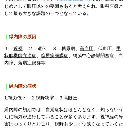
じめとして眼圧以外の要因もあると考えられ、眼科医療と
して最も大きな課題の一つとなっている。
｜
緑
内障の原因
１．
近視
２．遺伝 ３．糖尿病、
高血圧
、低血圧、
甲
状腺機能亢進症
、
糖尿病網膜症
、網膜中心静脈閉塞症、白
内障、落屑症候群等
｜
緑内障の症状
1.視力低下 2.視野狭窄 3.高眼圧
緑内障の初期では、自覚症状はほとんどなく、知らないう
ちに病気が進行していることが多くあります。視神経の障
害はゆっくりとおこり、視野も少しずつ狭くなっていくた