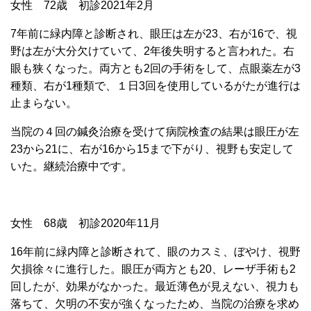
女性 72歳 初診2021年2月
7年前に緑内障と診断され、眼圧は左が23、右が16で、視
野は左
が大分欠けていて、2年後失明すると言われた。右
眼も狭くなった。両方とも2回の手術をして、点眼薬左が3
種類、右が1種類で、１日3回を使用しているがたが進行は
止まらない。
当院の４回の鍼灸治療を受けて病院検査の結果は眼圧が左
23から21に、右が16から15まで下がり、視野も安定して
いた。継続治療中です。
女性 68歳 初診2020年11月
16年前に緑内障と診断されて、眼のカスミ、ぼやけ、視野
欠損徐々に進行した。眼圧が両方とも20、レーザ手術も2
回したが、効果がなかった。最近薄色が見えない、視力も
落ちて、欠明の不安が強くなったため、当院の治療を求め