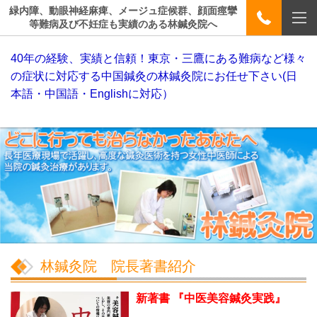
緑内障、動眼神経麻痺、メージュ症候群、顔面痙攣
等難病及び不妊症も実績のある林鍼灸院へ
40年の経験、実績と信頼！東京・三鷹にある難病など様々
の症状に対応する中国鍼灸の林鍼灸院にお任せ下さい(日
本語・中国語・Englishに対応）
林鍼灸院 院長著書紹介
新著書 『中医美容鍼灸実践』