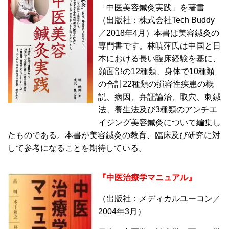
「中医美容鍼灸実践」を著書
（出版社：株式会社Tech Buddy
／2018年4月）本書は美容鍼灸の
専門書です。林暁萍氏は中国と日
本における長い臨床経験を基に、
顔面部の12種類、身体で10種類
の合計22種類の損容性疾患の概
説、病因、弁証論治、取穴、刺鍼
法、養生法及び3種類のアンチエ
イジング美容鍼灸について編集し
たものである。本書が美容鍼灸の教育、臨床及び研究に対
して参考になることを期待している。
『中医治療学マニュアル』
（出版社：メディカルユーコン／
2004年3月）