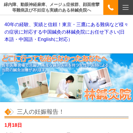
緑内障、動眼神経麻痺、メージュ症候群、顔面痙攣
等難病及び不妊症も実績のある林鍼灸院へ
40年の経験、実績と信頼！東京・三鷹にある難病など様々
の症状に対応する中国鍼灸の林鍼灸院にお任せ下さい(日
本語・中国語・Englishに対応）
三人の妊娠報告！
1月18日