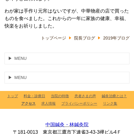
わが家は手作り元宵はないですが、中華物産の店で買った
ものを食べました。これからの一年に家族の健康、幸福、
快楽をお祈りしました。
トップページ
院長ブログ
2019年ブログ
MENU
MENU
トップ
料金・診療日
当院の特徴
患者さまの声
鍼灸治療とは？
アクセス
求人情報
プライバシーポリシー
リンク集
中国鍼灸・林鍼灸院
〒181-0013 東京都三鷹市下連雀3-43-3欅ビル4Ｆ