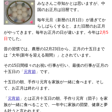
みなさんご存知かとは思いますが、中
国のお正月は旧暦です。
毎年元旦（新暦の1月1日）が過ぎてか
らしばらくすると、また旧暦のお正月
がやってきます。毎年お正月の日が違います。今年は
2月5
日
でした。
昔の習慣では、農暦の12月23日から、正月の十五日まで
は「大年(新年を迎える期間）」とされています。
その15日間様々のお祝い行事が行い、最後の行事が正月の
十五日の
「
元宵節
」
です。
十五日の朝、手作り元宵を家族が一緒に食べます。そし
て、お正月は終わります。
「
元宵節
」
とは正月十五日の朝、手作り元宵（団子）を家
族が一緒に食べることで、一年中に家族の団欒、健康と夢
も叶うと言われます。