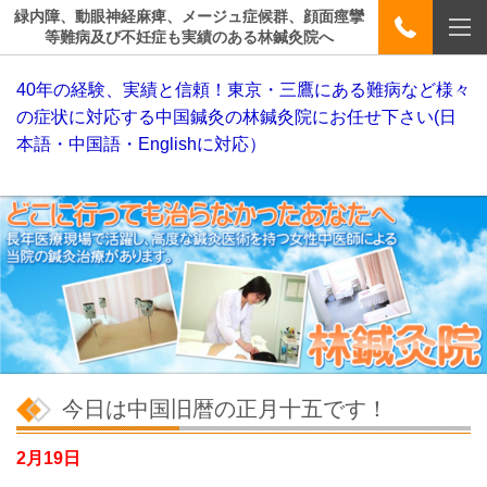
緑内障、動眼神経麻痺、メージュ症候群、顔面痙攣
等難病及び不妊症も実績のある林鍼灸院へ
40年の経験、実績と信頼！東京・三鷹にある難病など様々
の症状に対応する中国鍼灸の林鍼灸院にお任せ下さい(日
本語・中国語・Englishに対応）
今日は中国旧暦の正月十五です！
2月19日