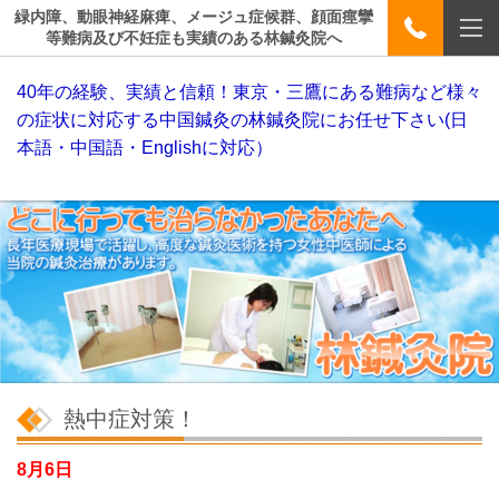
緑内障、動眼神経麻痺、メージュ症候群、顔面痙攣
等難病及び不妊症も実績のある林鍼灸院へ
40年の経験、実績と信頼！東京・三鷹にある難病など様々
の症状に対応する中国鍼灸の林鍼灸院にお任せ下さい(日
本語・中国語・Englishに対応）
熱中症対策！
8月6日