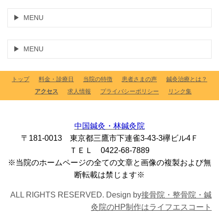
MENU
MENU
トップ
料金・診療日
当院の特徴
患者さまの声
鍼灸治療とは？
アクセス
求人情報
プライバシーポリシー
リンク集
中国鍼灸・林鍼灸院
〒181-0013 東京都三鷹市下連雀3-43-3欅ビル4Ｆ
ＴＥＬ 0422-68-7889
※当院のホームページの全ての文章と画像の複製および無
断転載は禁じます※
ALL RIGHTS RESERVED. Design by
接骨院・整骨院・鍼
灸院のHP制作はライフエスコート