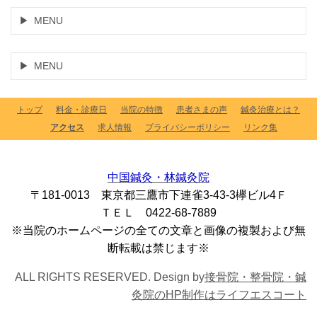
MENU
MENU
トップ
料金・診療日
当院の特徴
患者さまの声
鍼灸治療とは？
アクセス
求人情報
プライバシーポリシー
リンク集
中国鍼灸・林鍼灸院
〒181-0013 東京都三鷹市下連雀3-43-3欅ビル4Ｆ
ＴＥＬ 0422-68-7889
※当院のホームページの全ての文章と画像の複製および無
断転載は禁じます※
ALL RIGHTS RESERVED. Design by
接骨院・整骨院・鍼
灸院のHP制作はライフエスコート