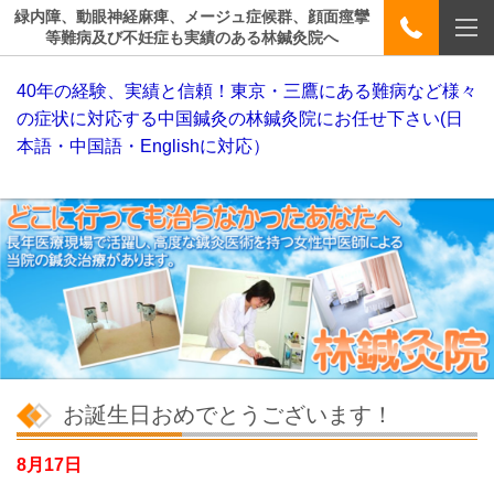
緑内障、動眼神経麻痺、メージュ症候群、顔面痙攣
等難病及び不妊症も実績のある林鍼灸院へ
40年の経験、実績と信頼！東京・三鷹にある難病など様々
の症状に対応する中国鍼灸の林鍼灸院にお任せ下さい(日
本語・中国語・Englishに対応）
お誕生日おめでとうございます！
8月17日