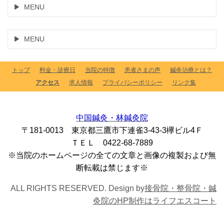
MENU
MENU
トップ
料金・診療日
当院の特徴
患者さまの声
鍼灸治療とは？
アクセス
求人情報
プライバシーポリシー
リンク集
中国鍼灸・林鍼灸院
〒181-0013 東京都三鷹市下連雀3-43-3欅ビル4Ｆ
ＴＥＬ 0422-68-7889
※当院のホームページの全ての文章と画像の複製および無
断転載は禁じます※
ALL RIGHTS RESERVED. Design by
接骨院・整骨院・鍼
灸院のHP制作はライフエスコート