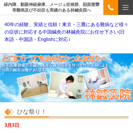
緑内障、動眼神経麻痺、メージュ症候群、顔面痙攣
等難病及び不妊症も実績のある林鍼灸院へ
40年の経験、実績と信頼！東京・三鷹にある難病など様々
の症状に対応する中国鍼灸の林鍼灸院にお任せ下さい(日
本語・中国語・Englishに対応）
ひな祭り！
3月3日