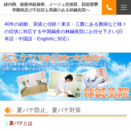
緑内障、動眼神経麻痺、メージュ症候群、顔面痙攣
等難病及び不妊症も実績のある林鍼灸院へ
40年の経験、実績と信頼！東京・三鷹にある難病など様々
の症状に対応する中国鍼灸の林鍼灸院にお任せ下さい(日
本語・中国語・Englishに対応）
夏バテ防止、夏バテ対策
｜
夏バテとは