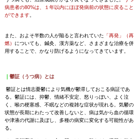
病患者の80%は、１年以内にほぼ発病前の状態に戻ること
ができます
。
また、およそ半数の人が陥ると言われていた
「再発」（再
燃）
についても、鍼灸、漢方薬など、さまざまな治療を併
用することで、かなり防げるようになってきています。
｜
鬱証（うつ病）とは
鬱証とは情志憂鬱により気機が鬱滞しておこる病証であ
る。鬱証には、抑鬱、情緒不安定、怒りっぼい、よく泣
く、喉の梗塞感、不眠などの複雑な症状が現れる。気鬱の
状態が長期にわたって改善しないと、病は気から血の循環
や津液の代謝に及ぼし、多種の病変に変化する可能性があ
る。