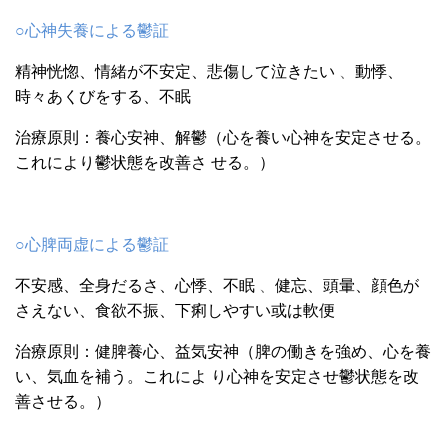
○心神失養による鬱証
精神恍惚、情緒が不安定、悲傷して泣きたい
、
動悸、
時々あくびをする、不眠
治療原則：養心安神、解鬱（心を養い心神を安定させる。
これにより鬱状態を改善さ
せる。）
○心脾両虚による鬱証
不安感、全身だるさ、心悸、不眠
、
健忘、頭暈、顔色が
さえない、食欲不振、下痢しやすい或は軟便
治療原則：健脾養心、益気安神（脾の働きを強め、心を養
い、気血を補う。これによ
り心神を安定させ鬱状態を改
善させる。）