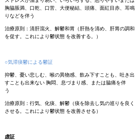
ストレスが溜まり易い、いらいらする、怒りやすいまたは
胸脇脹満、口乾、口苦、大便秘結、頭痛、面紅目赤、耳鳴
りなどを伴う
治療原則：清肝瀉火、解鬱和胃（肝熱を清め、肝胃の調和
を促す。これにより鬱状態
を改善する。）
○気滞痰鬱による鬱証
抑鬱、憂い悲しむ、喉の異物感、飲み下すことも、吐き出
すことも出来ない
胸悶、息づまり感、または脇痛を伴
う
治療原則：行気、化痰、解鬱（痰を除去し気の巡りを良く
させる。これにより鬱状態
を改善させる）
虚証