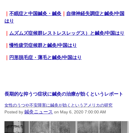
｜
不眠症
と中国鍼灸・鍼灸
｜
自律神経失調症と鍼灸/中国
はり
｜
ムズムズ症候群レストレスレッグス）と鍼灸/中国はり
｜
慢性疲労症候群
と鍼灸/中国はり
｜
円形脱毛症・薄毛と鍼灸/中国はり
長期的な抑うつ症状に鍼灸の治療が効くというレポート
女性のうつや不安障害に鍼灸が効くというアメリカの研究
鍼灸ニュース
Posted by
on May 6, 2020 7:00:00 AM