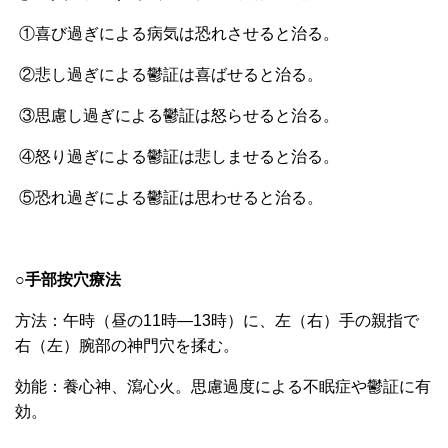
①
喜び過ぎによる病気は恐れさせると治る。
②
悲し過ぎによる鬱証は喜ばせると治る。
③
思慮し過ぎによる鬱証は怒らせると治る。
④
怒り過ぎによる鬱証は悲しませると治る。
⑤
恐れ過ぎによる鬱証は思わせると治る。
○手部按穴療法
方法：午時（昼の11時―13時）に、左（右）手の親指で
右（左）腕部の
神門穴を揉む。
効能：養心神、瀉心火。思慮過度による不眠症や鬱証に有
効。