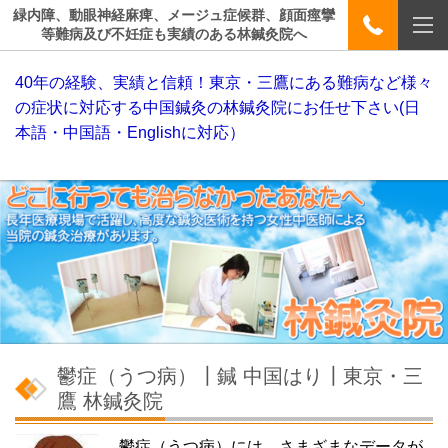
緑内障、動眼神経麻痺、メージュ症候群、顔面痙攣
等難病及び不妊症も実績のある林鍼灸院へ
40年の経験、実績と信頼！東京・三鷹にある難病など様々
の症状に対応する中国鍼灸の林鍼灸院にお任せ下さい(日
本語・中国語・Englishに対応）
鬱症（うつ病）┃鍼 中国はり┃東京・三
鷹 林鍼灸院
鬱症（うつ病）には、さまざまなデータが