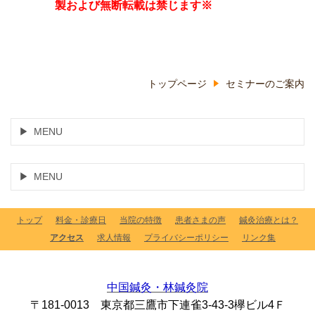
製および無断転載は禁じます※
トップページ
セミナーのご案内
MENU
MENU
トップ
料金・診療日
当院の特徴
患者さまの声
鍼灸治療とは？
アクセス
求人情報
プライバシーポリシー
リンク集
中国鍼灸・林鍼灸院
〒181-0013 東京都三鷹市下連雀3-43-3欅ビル4Ｆ