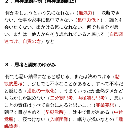
２．
精神運動抑制（精神運動制止）
何かをしようという気になれない（
無気力
）、決断でき
ない、仕事や家事に集中できない（
集中力低下
）、誰とも
会いたくない、出かける気になれない、何でも自分が悪
い、または、他人からそう思われていると感じる（
自己関
連づけ
、
自責の念
）など
３．
思考と認知のゆがみ
何でも悪い結果になると感じる、または決めつける（
悲
観的思考
）、少しでも不幸なことがあると、すべて不幸だ
と感じる（
過度の一般化
）、うまくいったか全然ダメかど
ちらかしか認めない（
二分割思考
、
両極端な思考
）、悪い
ことの責任はすべて自分にあると思いこむ（
罪業妄想
）、
朝早く目がさめる（
早朝覚醒
）、途中で目がさめる（
中途
覚醒
）、寝つけない（
入眠困難
）、眠りが浅いなどの
「睡
眠障害」