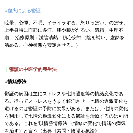
○虚火による鬱証
眩暈、心悸、不眠、イライラする、怒りっぼい、
のぼせ、
上半身特に面部に多汗、腰や膝がだるい、遺精、生理不
順
治療原則：滋陰清熱、鎮心安神（陰を補い、虚熱を
清める。心神状態を安定させる。）
｜
鬱証の中医学的養生法
○情緒療法
鬱証の病因は主にストレスや七情過度等の情緒変化であ
る。従ってストレスをうまく解消させ、七情の過激変化を
避けるのは鬱証の予防に効果がある。または、七情の変化
を利用して七情の過激変化による鬱証を治療するのは可能
である。これを‘以情勝情療法’（情緒の変化で情緒の病気
を治す）と言う（出典《素問・陰陽応象論》。