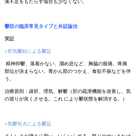
液不足をもたらす場合も少なくない。
鬱症の臨床常見タイプと弁証論治
実証
○肝気鬱結による鬱証
精神抑鬱、落着かない、溜め息など、胸脇の脹痛、疼痛
部位が決まらない。胃かん部のつかえ、食欲不振などを伴
う。
治療原則：疎肝、理気、解鬱（肝の疏泄機能を改善し、気
の巡りが良くさせる。これ
により鬱状態を解消する。）
○気鬱化火による鬱証