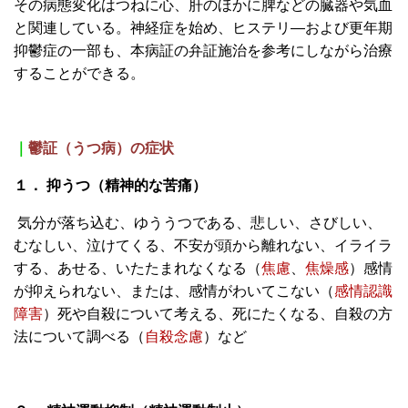
その病態変化はつねに心、肝のほかに脾などの臓器や気血
と関連している。
神経症を始め、ヒステリ―および更年期
抑鬱症の一部も、本病証の弁証施治を参考にしながら治療
することができる。
｜
鬱証（うつ病）
の症状
１．
抑うつ（精神的な苦痛）
気分が落ち込む、ゆううつである、悲しい、さびしい、
むなしい、泣けてくる、不安が頭から離れない、イライラ
する、あせる、いたたまれなくなる（
焦慮
、
焦燥感
）感情
が抑えられない、または、感情がわいてこない（
感情認識
障害
）死や自殺について考える、死にたくなる、自殺の方
法について調べる（
自殺念慮
）など