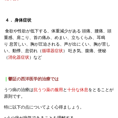
４．
身体症状
食欲や性欲が低下する、体重減少がある
頭痛、腰痛、頭
重感、肩こり、首の痛み、めまい、立ちくらみ、耳鳴
り
息苦しい、胸が圧迫される、声が出にくい、胸が苦し
い、動悸、息切れ（
循環器症状
）
吐き気、腹痛、便秘
（
消化器症状
）など
｜
鬱証
の西洋医学的治療では
うつ病の治療は
抗うつ薬の服用
と
十分な休息
をとることが
原則です。
特に以下の点についてよく心得ましょう。
○
うつ病が病気であることを理解する