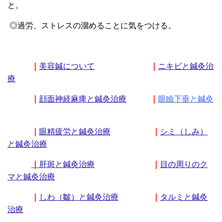
と。
◎過労、ストレスの溜めることに気をつける。
｜
美容鍼について
｜
ニキビと鍼灸治
療
｜
顔面神経麻痺と鍼灸治療
｜
眼瞼下垂と鍼灸
｜
眼精疲労と鍼灸治療
｜
シミ（しみ）
と鍼灸治療
｜
肝斑と鍼灸治療
｜
目の周りのク
マと鍼灸治療
｜
しわ（皺）と鍼灸治療
｜
タルミと鍼灸
治療