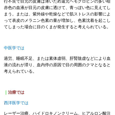
行不良で目元の皮膚は薄いため還元ヘモクロビンの多い暗
赤色の血液が目元の皮膚に透けて、青っぽい色に見えてし
まう。または、紫外線や乾燥などで肌ストレスの影響によ
って表皮のメラニン色素の量が増加し、色素沈着を起こし
てしまった場合に目のくまが発生すると考えられている。
中医学では
過労、睡眠不足、または素体虚弱、肝腎陰虚などにより血
液の流れが滞り、血内停の原因で
目の周囲のクマ
となると
考えられている。
｜
治療では
西洋医学では
レーザー治療、ハイドロキノンクリーム、ヒアルロン酸注