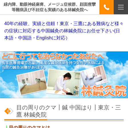
緑内障、動眼神経麻痺、メージュ症候群、顔面痙攣
等難病及び不妊症も実績のある林鍼灸院へ
40年の経験、実績と信頼！東京・三鷹にある難病など様々
の症状に対応する中国鍼灸の林鍼灸院にお任せ下さい(日
本語・中国語・Englishに対応）
目の周りのクマ┃鍼 中国はり┃東京・三
鷹 林鍼灸院
｜
目の周りのクマとは