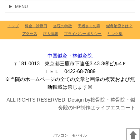
MENU
トップ
料金・診療日
当院の特徴
患者さまの声
鍼灸治療とは？
アクセス
求人情報
プライバシーポリシー
リンク集
中国鍼灸・林鍼灸院
〒181-0013 東京都三鷹市下連雀3-43-3欅ビル4Ｆ
ＴＥＬ 0422-68-7889
※当院のホームページの全ての文章と画像の複製および無
断転載は禁じます※
ALL RIGHTS RESERVED. Design by
接骨院・整骨院・鍼
灸院のHP制作はライフエスコート
パソコン
｜モバイル