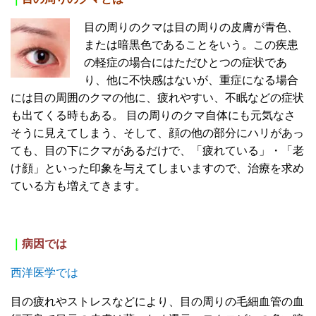
目の周りの
クマは目の周りの皮膚が青色、
または暗黒色であることをいう。
この疾患
の軽症の場合には
ただひとつの症状であ
り、他に不快感はないが、重症になる場合
には
目の周囲の
クマの他に、疲れやすい、不眠などの症状
も出てくる時もある。
目の周りの
クマ自体にも元気なさ
そうに見えてしまう、そして、
顔の他の部分にハリがあっ
ても、目の下にクマがあるだけで、「疲れている」・「老
け顔」といった印象を与えてしまいます
ので、治療を求め
ている方も増えてきます。
｜
病因では
西洋医学では
目の疲れやストレスなどにより、目の周りの毛細血管の血