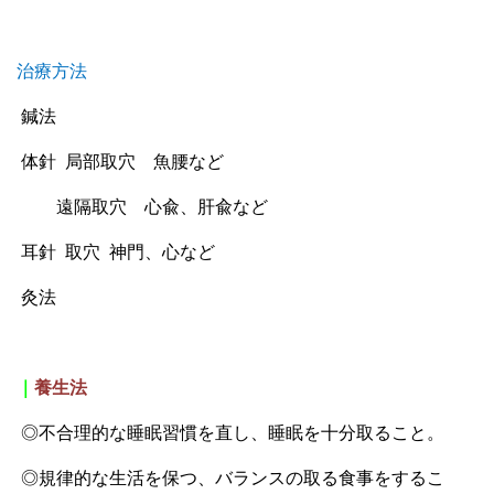
治療方法
鍼法
体針
局部取
穴
魚腰など
遠隔取
穴
心兪、肝兪など
耳針
取
穴
神門、心など
灸法
｜
養生法
◎
不合理的な
睡眠
習慣を直し
、睡眠を十分取ること。
◎規律的な生活を保つ、バランスの取る食事をするこ